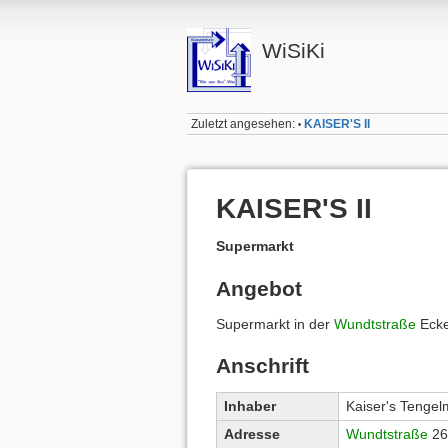
WiSiKi
Zuletzt angesehen:
KAISER'S II
•
KAISER'S II
Supermarkt
Angebot
Supermarkt in der
Wundtstraße
Eck
Anschrift
Inhaber
Kaiser's Teng
Adresse
Wundtstraße
26