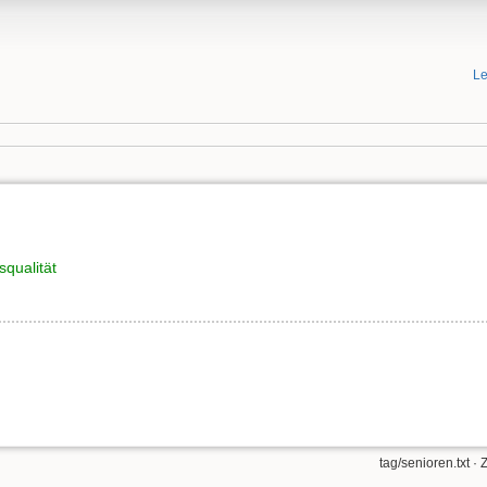
Le
qualität
tag/senioren.txt
· 