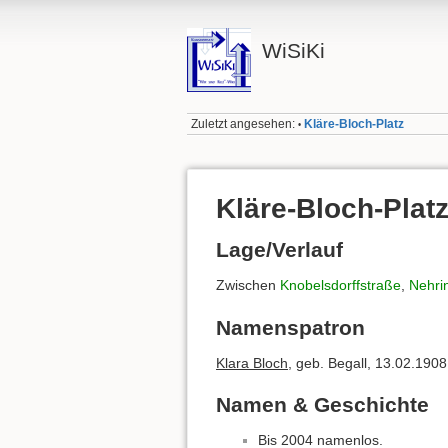
WiSiKi
Zuletzt angesehen:
Kläre-Bloch-Platz
•
Kläre-Bloch-Plat
Lage/Verlauf
Zwischen
Knobelsdorffstraße
,
Nehri
Namenspatron
Klara Bloch
, geb. Begall, 13.02.1908
Namen & Geschichte
Bis 2004 namenlos.