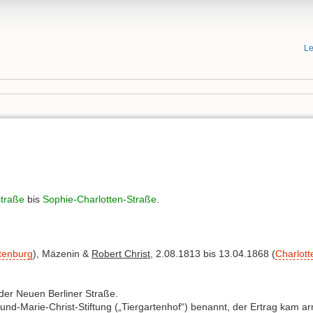
Le
straße
bis
Sophie-Charlotten-Straße
.
tenburg
), Mäzenin &
Robert Christ
, 2.08.1813 bis 13.04.1868 (
Charlot
er Neuen Berliner Straße.
und-Marie-Christ-Stiftung („Tiergartenhof“) benannt, der Ertrag kam a