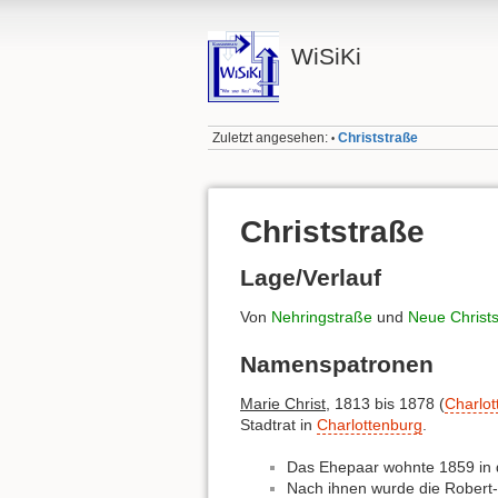
WiSiKi
Zuletzt angesehen:
Christstraße
•
Christstraße
Lage/Verlauf
Von
Nehringstraße
und
Neue Christ
Namenspatronen
Marie Christ
, 1813 bis 1878 (
Charlot
Stadtrat in
Charlottenburg
.
Das Ehepaar wohnte 1859 in d
Nach ihnen wurde die Robert-