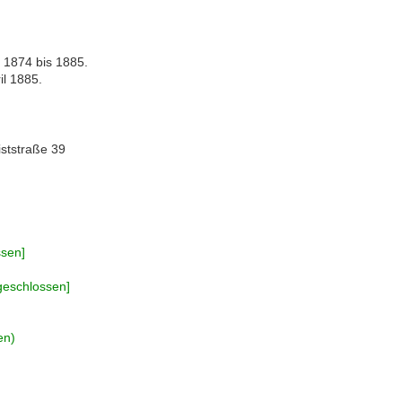
 1874 bis 1885.
il 1885.
iststraße 39
ssen]
geschlossen]
en)