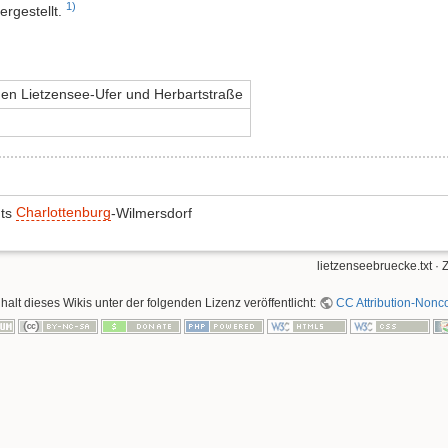
1)
ergestellt.
en Lietzensee-Ufer und Herbartstraße
mts
Charlottenburg
-Wilmersdorf
lietzenseebruecke.txt
· 
nhalt dieses Wikis unter der folgenden Lizenz veröffentlicht:
CC Attribution-Nonco