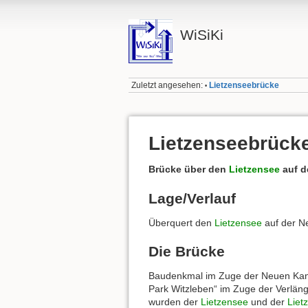
WiSiKi
Zuletzt angesehen:
Lietzenseebrücke
•
Lietzenseebrück
Brücke über den
Lietzensee
auf d
Lage/Verlauf
Überquert den
Lietzensee
auf der N
Die Brücke
Baudenkmal im Zuge der Neuen Kant
Park Witzleben“ im Zuge der Verlän
wurden der
Lietzensee
und der
Liet