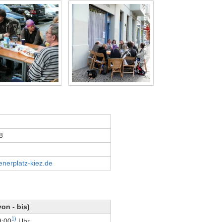
8
nerplatz-kiez.de
von - bis)
1)
9:00
Uhr