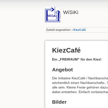
WiSiKi
Zuletzt angesehen:
KiezCafé
•
KiezCafé
Ein „FREIRAUM“ für den Kiez!
Angebot
Die Initiative KiezCafé / Nachbarsch
wöchentlich einen Nachbarschafts-, 
alle sein. Kleine Feste gehören daz
dabei entstehen. Einfach vorbeischau
Bilder