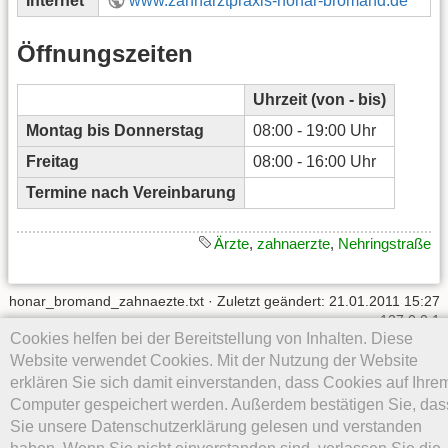
Internet
www.zahnarztpraxis-honar-bromand.de
Öffnungszeiten
Uhrzeit (von - bis)
Montag bis Donnerstag
08:00 - 19:00 Uhr
Freitag
08:00 - 16:00 Uhr
Termine nach Vereinbarung
Ärzte
,
zahnaerzte
,
Nehringstraße
honar_bromand_zahnaezte.txt
· Zuletzt geändert: 21.01.2011 15:27
von
127.0.0.1
Cookies helfen bei der Bereitstellung von Inhalten. Diese
Website verwendet Cookies. Mit der Nutzung der Website
Falls nicht anders bezeichnet, ist der Inhalt dieses Wikis unter der
folgenden Lizenz veröffentlicht:
CC Attribution-Noncommercial-
erklären Sie sich damit einverstanden, dass Cookies auf Ihre
Share Alike 4.0 International
Computer gespeichert werden. Außerdem bestätigen Sie, das
Sie unsere Datenschutzerklärung gelesen und verstanden