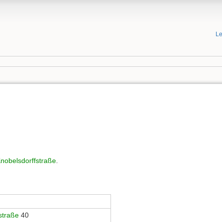
Le
nobelsdorffstraße
.
straße
40