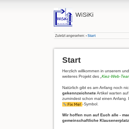
WiSiKi
Zuletzt angesehen:
Start
•
Start
Herzlich willkommen in unserem und 
weiteres Projekt des
„
Kiez-Web-Team
Natürlich gibt es am Anfang noch nich
gekennzeichnete
Artikel warten auf
zumindest schon mal einen Anfang. D
-Symbol.
Wir hoffen nun auf Euch alle - mac
gemeinschaftliche Klausenerplatz-