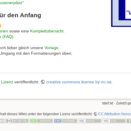
usenerplatz
“
für den Anfang
orien
sowie eine
Komplettübersicht
.
n (FAQ)
.
ch lieber gleich unsere
Vorlage
.
 Umgang mit den Formatierungen üben.
r
Lizenz
veröffentlicht:
creative commons license by-nc-sa
.
start.txt
· Zuletzt 
nhalt dieses Wikis unter der folgenden Lizenz veröffentlicht:
CC Attribution-Nonco